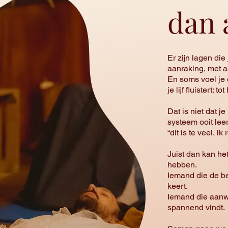
dan 
Er zijn lagen die
aanraking, met 
En soms voel je d
je lijf fluistert: t
Dat is niet dat j
systeem ooit lee
“dit is te veel, ik 
Juist dan kan he
hebben.
Iemand die de be
keert.
Iemand die aanwez
spannend vindt.