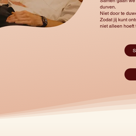
Samen gaan we ve
durven.
Niet door te duw
Zodat jij kunt on
niet alleen hoeft t
S