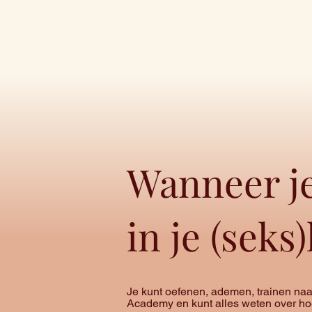
Wanneer je
in je (seks
Je kunt oefenen, ademen, trainen naa
Academy en kunt alles weten over hoe