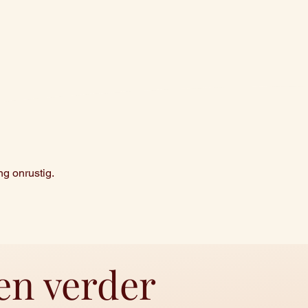
ng onrustig.
n verder