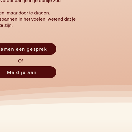
rder dan je in je eentje zou
en, maar door te dragen.
tspannen in het voelen, wetend dat je
e zijn.
amen een gesprek
Of
Meld je aan