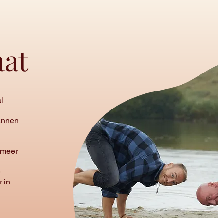
aat
l
pannen
n meer
e
r in