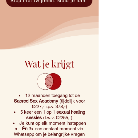
Stop met twijfelen. Meld je aan!
Wat je krijgt
12 maanden toegang tot de
Sacred Sex Academy
(tijdelijk voor
€227,- i.p.v. 378,-)
5 keer een 1 op 1
sexual healing
sessies
(t.w.v. €2255,-)
Je kunt op elk moment instappen
Èn
3x een contact moment via
Whatsapp om je belangrijke vragen