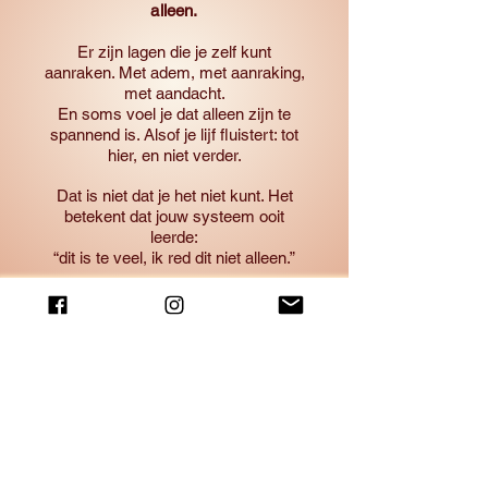
alleen.
Er zijn lagen die je zelf kunt
aanraken. Met adem, met aanraking,
met aandacht.
En soms voel je dat alleen zijn te
spannend is. Alsof je lijf fluistert: tot
hier, en niet verder.
Dat is niet dat je het niet kunt. Het
betekent dat jouw systeem ooit
leerde:
“dit is te veel, ik red dit niet alleen.”
Juist dan kan het helend zijn om
iemand naast je te hebben.
Iemand die de bedding bewaakt
terwijl jij naar binnen keert.
Iemand die aanwezig blijft, ook daar
waar jij het spannend vindt.
Samen gaan we verder dan je in je
eentje zou durven.
Niet door te duwen, maar door te