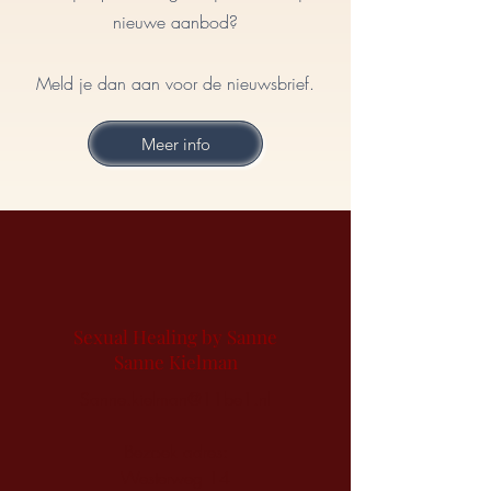
nieuwe aanbod?
Meld je dan aan voor de nieuwsbrief.
Meer info
Sexual Healing by Sanne
Sanne Kielman
Sanne.kielman@11be1.nl
Bezoek adres:
Westerweg 14