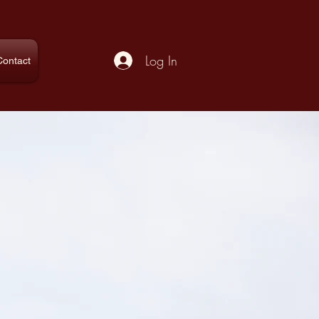
Log In
Contact