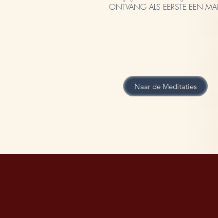
ONTVANG ALS EERSTE EEN MAI
Naar de Meditaties