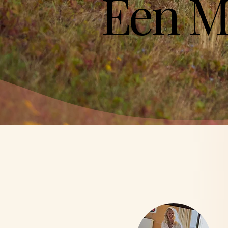
Een M
Een M