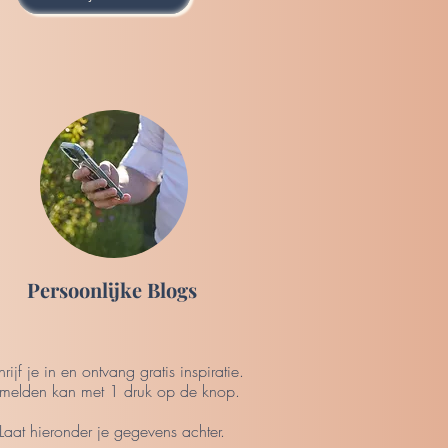
Persoonlijke Blogs
rijf je in en ontvang gratis inspiratie.
melden kan met 1 druk op de knop.
Laat hieronder je gegevens achter.