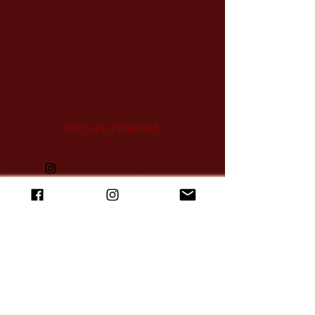
Extra en Praktisch
Inspiratie op Instagram
Inspiratie op Facebook
Samenwerkingen
Algemene voorwaarden
Privacyverklaring