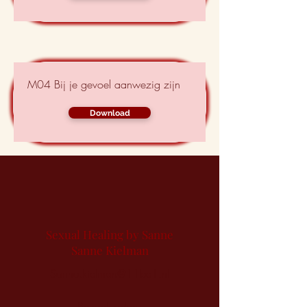
M04 Bij je gevoel aanwezig zijn
Download
Sexual Healing by Sanne
Sanne Kielman
Sanne.kielman@11be1.nl
Bezoek adres: