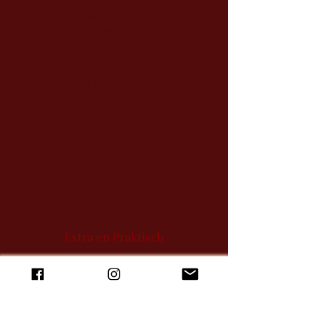
Westerweg 14
1815 DE Alkmaar
KvK:
86828630
BTW nr: NL004316759B70
Extra en Praktisch
Inspiratie op Instagram
Inspiratie op Facebook