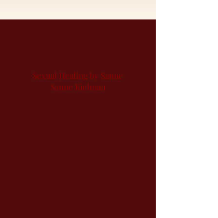
Sexual Healing by Sanne
Sanne Kielman
Sanne.kielman@11be1.nl
Bezoek adres:
Westerweg 14
1815 DE Alkmaar
KvK:
86828630
BTW nr: NL004316759B70