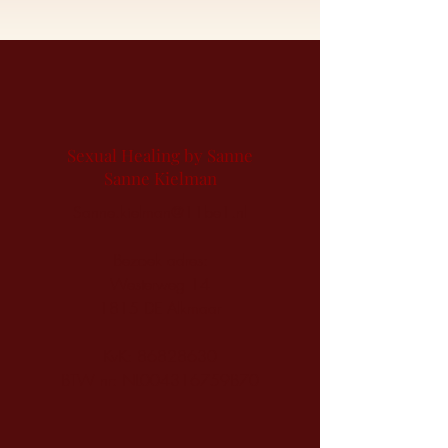
Sexual Healing by Sanne
Sanne Kielman
Sanne.kielman@11be1.nl
Bezoek adres:
Westerweg 14
1815 DE Alkmaar
KvK:
86828630
BTW nr: NL004316759B70