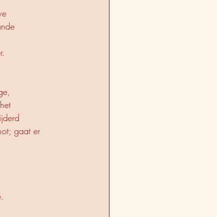
we
ande
r.
ge,
het
ijderd
uot; gaat er
e.