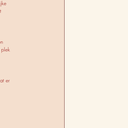
jke
t
en
 plek
at er