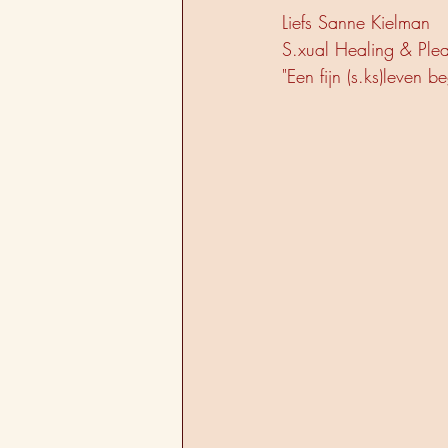
Liefs Sanne Kielman
S.xual Healing & Ple
"Een fijn (s.ks)leven b