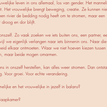
uwelijke leven in ons allemaal, los van gender. Het manneli
iteit. Het vrouwelijke brengt beweging, creatie. Ze kunnen nie
een rivier de bedding nodig heeft om te stromen, maar een
droog en dor blijft.
 onszelf. Zo vaak zoeken we iets buiten ons, een partner, e
wijl we eigenlijk verlangen naar iets binnenin ons. Naar die
heid elkaar ontmoeten. Waar we niet hoeven kiezen tussen
wen, maar beide mogen omarmen.
 in onszelf herstellen, kan alles weer stromen. Dan ontsta
ng. Voor groei. Voor echte verandering.
elijke en het vrouwelijke in jezelf in balans?
 slaapkamer?