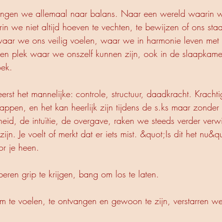
angen we allemaal naar balans. Naar een wereld waarin 
 we niet altijd hoeven te vechten, te bewijzen of ons sta
waar we ons veilig voelen, waar we in harmonie leven met
en plek waar we onszelf kunnen zijn, ook in de slaapkame
oek.
rst het mannelijke: controle, structuur, daadkracht. Krachti
ppen, en het kan heerlijk zijn tijdens de s.ks maar zonder 
heid, de intuïtie, de overgave, raken we steeds verder verw
ijn. Je voelt of merkt dat er iets mist. &quot;Is dit het nu&q
r je heen.
ren grip te krijgen, bang om los te laten.
 te voelen, te ontvangen en gewoon te zijn, verstarren w