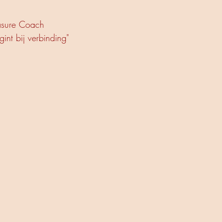
asure Coach
egint bij verbinding"