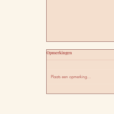
Opmerkingen
Plaats een opmerking...
Je partner is geen
seksspeeltje. EN JIJ OOK
NIET.