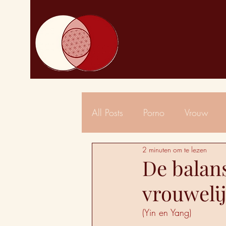
All Posts
Porno
Vrouw
2 minuten om te lezen
De balan
vrouweli
(Yin en Yang)