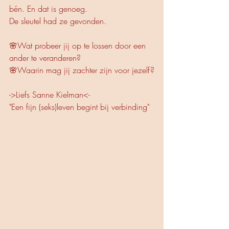
bén. En dat is genoeg.
De sleutel had ze gevonden.
🌸Wat probeer jij op te lossen door een 
ander te veranderen? 
🌸Waarin mag jij zachter zijn voor jezelf?
->Liefs Sanne Kielman<-
"Een fijn (seks)leven begint bij verbinding"