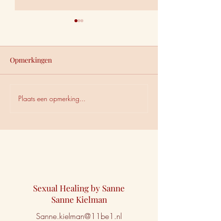
Opmerkingen
Plaats een opmerking...
De man of vrouw die net
Gelukkig komt hi
dichtbij genoeg komt,
zeker als ik extr
maar nooit helemaal blijft.
fake.
Sexual Healing by Sanne
Sanne Kielman
Sanne.kielman@11be1.nl